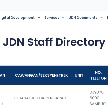
igital Development
Services
JDN Documents
JDN Staff Directory
NO.
IAN
CAWANGAN/SEKSYEN/TREK
UNIT
TELEFON
039078-
PEJABAT KETUA PENGARAH
6000                              
AH
SAMB. 101