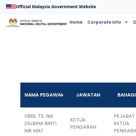
Official Malaysia Government Website
Home
Corporate Info
D
NAMA PEGAWAI
JAWATAN
BAHAG
YBRS. TS. NIK 
PEJABAT 
KETUA 
ZALBIHA BINTI 
KETUA 
PENGARAH
NIK MAT
PENGAR