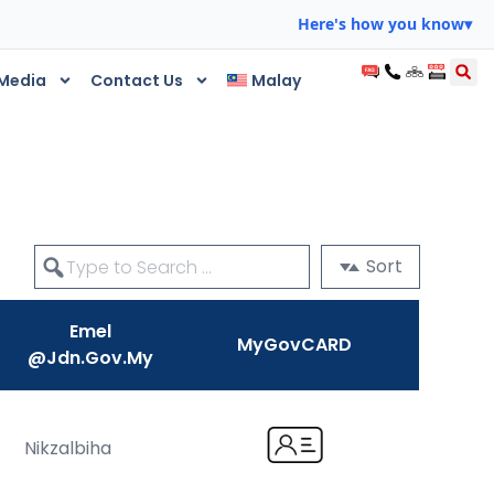
Here's how you know
▾
Media
Contact Us
Malay
Sort
Emel
MyGovCARD
@jdn.gov.my
Nikzalbiha