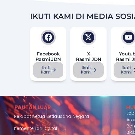
IKUTI KAMI DI MEDIA SOS
Facebook
X
Youtu
Rasmi JDN
Rasmi JDN
Rasmi 
Ikuti
Ikuti
Ikuti
Kami
Kami
Kami
PAUTAN LUAR
HU
Jab
Pejabat Ketua Setiausaha Negara
Aras
Ban
Kementerian Digital
Blok