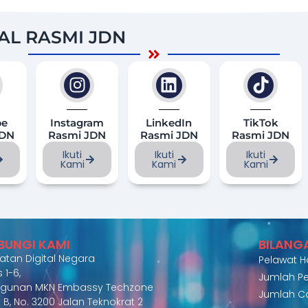
IAL RASMI JDN
be
Instagram
LinkedIn
TikTok
JDN
Rasmi JDN
Rasmi JDN
Rasmi JDN
Ikuti
Ikuti
Ikuti
Kami
Kami
Kami
BUNGI KAMI
BILANG
atan Digital Negara
Pelawat Har
 1-6,
Jumlah Pe
gunan MKN Embassy Techzone
Jumlah C
 B, No. 3200 Jalan Teknokrat 2