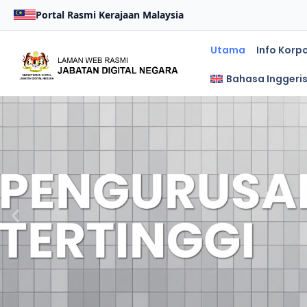
Portal Rasmi Kerajaan Malaysia
Utama
Info Korp
Bahasa Inggeri