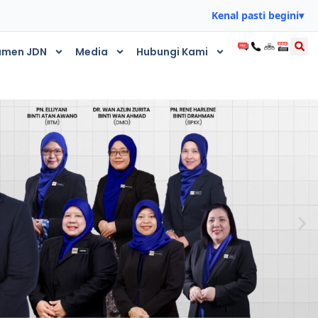
Kenal pasti begini
▾
umen JDN
Media
Hubungi Kami