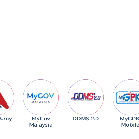
A.my
MyGov
DDMS 2.0
MyGPK
Malaysia
Mobil