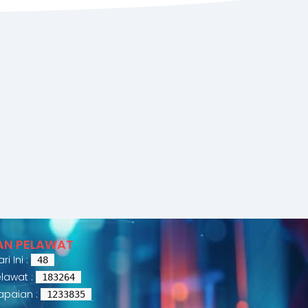
AN PELAWAT
i Ini :
48
lawat :
183264
apaian :
1233835