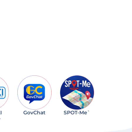
I
GovChat
SPOT-Me`
e