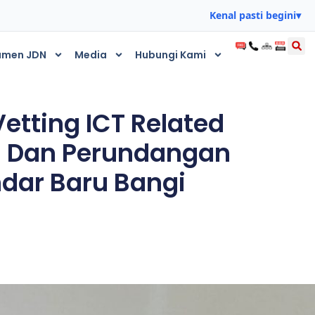
Kenal pasti begini
▾
umen JDN
Media
Hubungi Kami
etting ICT Related
an Dan Perundangan
ndar Baru Bangi