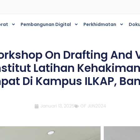
orat
Pembangunan Digital
Perkhidmatan
Dok
Workshop On Drafting And V
nstitut Latihan Kehakim
pat Di Kampus ILKAP, Ba
Januari 13, 2025
GF JUN2024