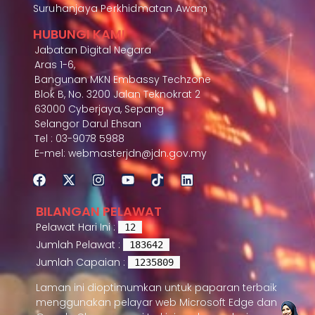
Suruhanjaya Perkhidmatan Awam
HUBUNGI KAMI
Jabatan Digital Negara
Aras 1-6,
Bangunan MKN Embassy Techzone
Blok B, No. 3200 Jalan Teknokrat 2
63000 Cyberjaya, Sepang
Selangor Darul Ehsan
Tel : 03-9078 5988
E-mel: webmasterjdn@jdn.gov.my
BILANGAN PELAWAT
Pelawat Hari Ini :
12
Jumlah Pelawat :
183642
Jumlah Capaian :
1235809
Laman ini dioptimumkan untuk paparan terbaik
menggunakan pelayar web Microsoft Edge dan