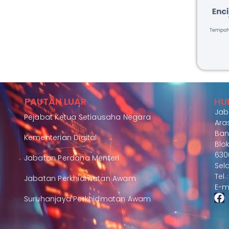
PAUTAN LUAR
HU
Jab
Pejabat Ketua Setiausaha Negara
Aras
Ban
Kementerian Digital
Blok
630
Jabatan Perdana Menteri
Sel
Tel
Jabatan Perkhidmatan Awam
E-m
Suruhanjaya Perkhidmatan Awam