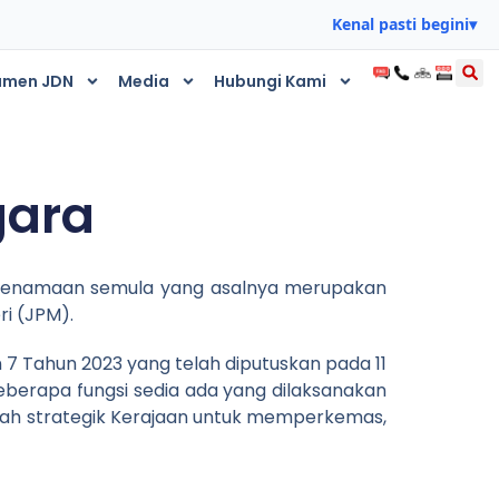
Kenal pasti begini
▾
umen JDN
Media
Hubungi Kami
gara
enjenamaan semula yang asalnya merupakan
i (JPM).
7 Tahun 2023 yang telah diputuskan pada 11
eberapa fungsi sedia ada yang dilaksanakan
kah strategik Kerajaan untuk memperkemas,