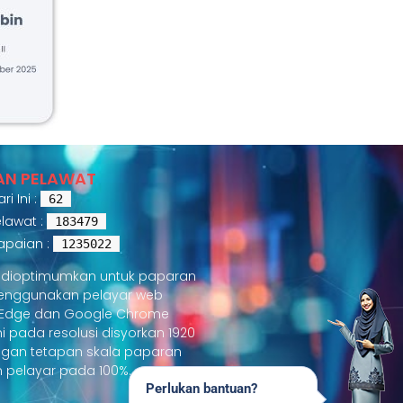
AN PELAWAT
i Ini :
62
lawat :
183479
apaian :
1235022
i dioptimumkan untuk paparan
menggunakan pelayar web
t Edge dan Google Chrome
ini pada resolusi disyorkan 1920
ngan tetapan skala paparan
 pelayar pada 100%.
Perlukan bantuan?