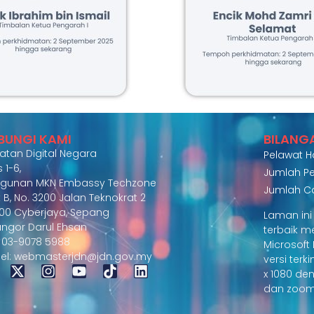
BUNGI KAMI
BILANG
atan Digital Negara
Pelawat Har
 1-6,
Jumlah Pe
gunan MKN Embassy Techzone
Jumlah C
 B, No. 3200 Jalan Teknokrat 2
00 Cyberjaya, Sepang
Laman in
angor Darul Ehsan
terbaik 
 : 03-9078 5988
Microsof
el: webmasterjdn@jdn.gov.my
versi terk
x 1080 de
dan zoom