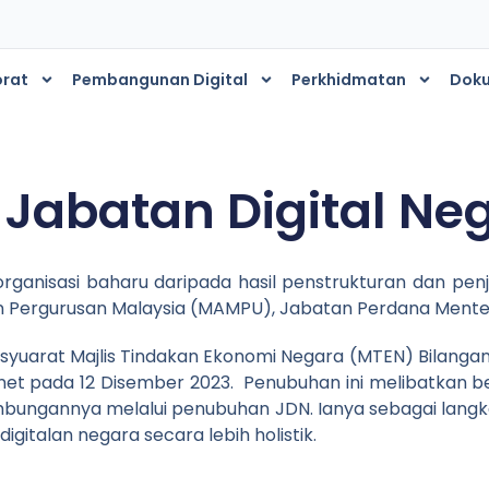
orat
Pembangunan Digital
Perkhidmatan
Dok
s
 Jabatan Digital Ne
organisasi baharu daripada hasil penstrukturan dan p
 Pergurusan Malaysia (MAMPU), Jabatan Perdana Menter
syuarat Majlis Tindakan Ekonomi Negara (MTEN) Bilangan 
et pada 12 Disember 2023. Penubuhan ini melibatkan b
ambungannya melalui penubuhan JDN. Ianya sebagai lang
talan negara secara lebih holistik.