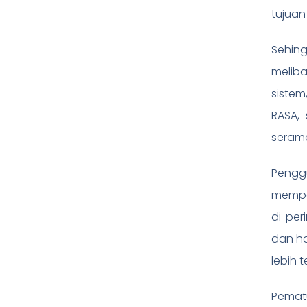
tujuan
Sehin
melib
sistem
RASA,
serama
Pengg
memper
di per
dan ha
lebih 
Pematu