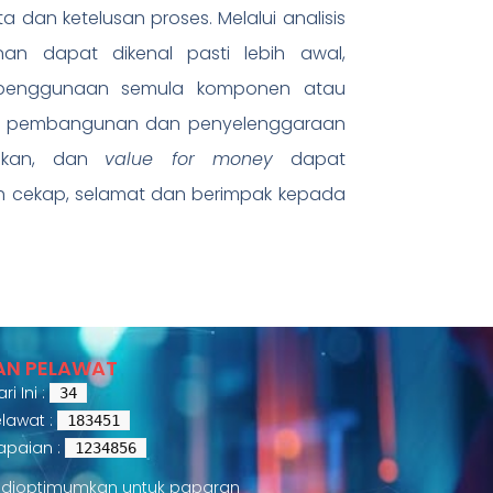
 dan ketelusan proses. Melalui analisis
an dapat dikenal pasti lebih awal,
an penggunaan semula komponen atau
 kos pembangunan dan penyelenggaraan
ngkan, dan
value for money
dapat
ih cekap, selamat dan berimpak kepada
AN PELAWAT
i Ini :
34
lawat :
183451
apaian :
1234856
i dioptimumkan untuk paparan