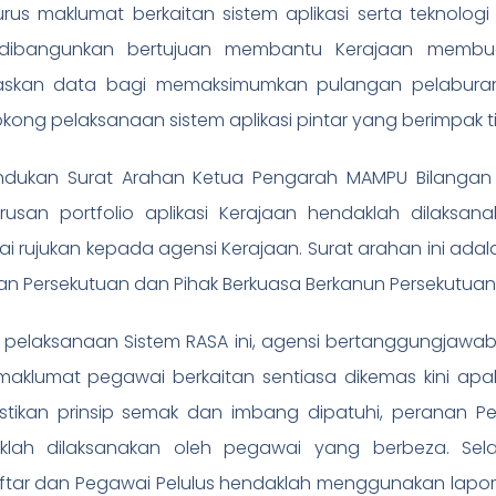
us maklumat berkaitan sistem aplikasi serta teknologi 
dibangunkan bertujuan membantu Kerajaan membua
askan data bagi memaksimumkan pulangan pelabura
ong pelaksanaan sistem aplikasi pintar yang berimpak ti
dukan Surat Arahan Ketua Pengarah MAMPU Bilangan 1 
rusan portfolio aplikasi Kerajaan hendaklah dilaksa
i rujukan kepada agensi Kerajaan. Surat arahan ini ada
n Persekutuan dan Pihak Berkuasa Berkanun Persekutuan
pelaksanaan Sistem RASA ini, agensi bertanggungjawab m
maklumat pegawai berkaitan sentiasa dikemas kini apa
tikan prinsip semak dan imbang dipatuhi, peranan P
klah dilaksanakan oleh pegawai yang berbeza. Selai
tar dan Pegawai Pelulus hendaklah menggunakan lapor