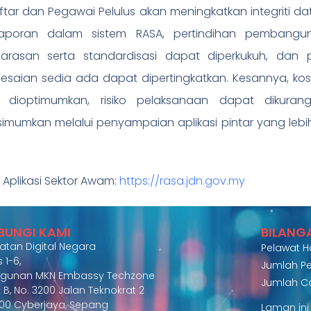
tar dan Pegawai Pelulus akan meningkatkan integriti data
aporan dalam sistem RASA, pertindihan pembangun
larasan serta standardisasi dapat diperkukuh, d
lesaian sedia ada dapat dipertingkatkan. Kesannya,
 dioptimumkan, risiko pelaksanaan dapat dikura
imumkan melalui penyampaian aplikasi pintar yang leb
 Aplikasi Sektor Awam:
https://rasa.jdn.gov.my
BUNGI KAMI
BILANG
atan Digital Negara
Pelawat Har
 1-6,
Jumlah Pe
gunan MKN Embassy Techzone
Jumlah C
 B, No. 3200 Jalan Teknokrat 2
00 Cyberjaya, Sepang
Laman in