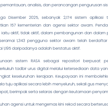
 pemantauan, analisis, dan perancangan pengurusan siste
gga Disember 2025, sebanyak 2,174 sistem aplikasi 
atkan 157 kementerian dan agensi sektor awam. Pendaf
, iaitu aktif, tidak aktif, dalam pembangunan dan dalam
 seramai 1,343 pengguna sektor awam telah berdafta
i 1,195 daripadanya adalah berstatus aktif.
unaan sistem RASA sebagai repositori berpusat pen
kukuh tadbir urus digital melalui ketersediaan data ya
ingkat keseluruhan kerajaan. Keupayaan ini membolehka
la tuju aplikasi secara lebih menyeluruh, sekali gus m
tepat, berimpak serta selaras dengan keutamaan peny
han agensi untuk mengemas kini rekod secara berteru