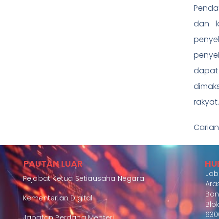
Pendaf
dan l
penye
penye
dapat
dimaks
rakyat.
Carian
PAUTAN LUAR
HU
Jab
Pejabat Ketua Setiausaha Negara
Aras
Ban
Kementerian Digital
Blok
630
Jabatan Perdana Menteri