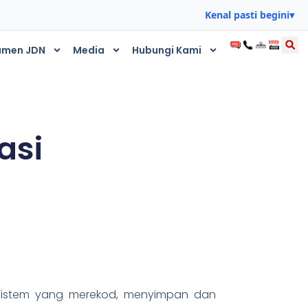
Kenal pasti begini
▾
umen JDN
Media
Hubungi Kami
asi
h sistem yang merekod, menyimpan dan