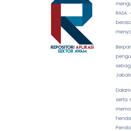
mengur
RASA 
beras
menyok
Berpan
pengu
sebaga
Jabata
Dalam 
serta 
memas
henda
Pendaf