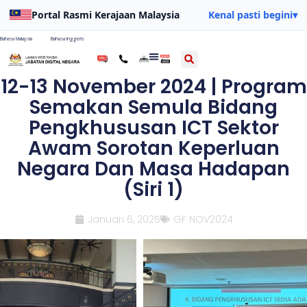
Portal Rasmi Kerajaan Malaysia
Kenal pasti begini
▾
Bahasa Malaysia
Bahasa Inggeris
12-13 November 2024 | Program
Semakan Semula Bidang
Pengkhususan ICT Sektor
Awam Sorotan Keperluan
Negara Dan Masa Hadapan
(Siri 1)
Januari 6, 2025
GF NOV2024