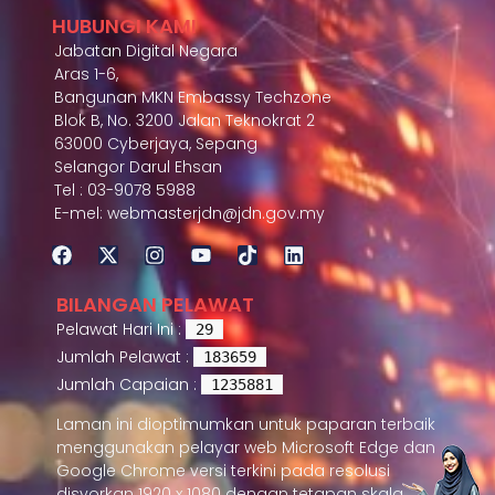
HUBUNGI KAMI
Jabatan Digital Negara
Aras 1-6,
Bangunan MKN Embassy Techzone
Blok B, No. 3200 Jalan Teknokrat 2
63000 Cyberjaya, Sepang
Selangor Darul Ehsan
Tel : 03-9078 5988
E-mel: webmasterjdn@jdn.gov.my
BILANGAN PELAWAT
Pelawat Hari Ini :
29
Jumlah Pelawat :
183659
Jumlah Capaian :
1235881
Laman ini dioptimumkan untuk paparan terbaik
menggunakan pelayar web Microsoft Edge dan
Google Chrome versi terkini pada resolusi
disyorkan 1920 x 1080 dengan tetapan skala