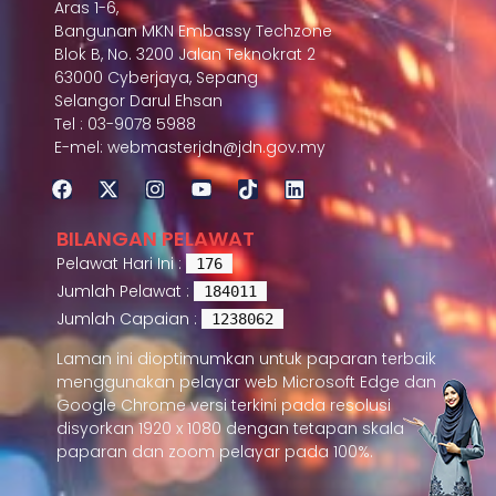
Aras 1-6,
Bangunan MKN Embassy Techzone
Blok B, No. 3200 Jalan Teknokrat 2
63000 Cyberjaya, Sepang
Selangor Darul Ehsan
Tel : 03-9078 5988
E-mel: webmasterjdn@jdn.gov.my
BILANGAN PELAWAT
Pelawat Hari Ini :
176
Jumlah Pelawat :
184011
Jumlah Capaian :
1238062
Laman ini dioptimumkan untuk paparan terbaik
menggunakan pelayar web Microsoft Edge dan
Google Chrome versi terkini pada resolusi
disyorkan 1920 x 1080 dengan tetapan skala
paparan dan zoom pelayar pada 100%.