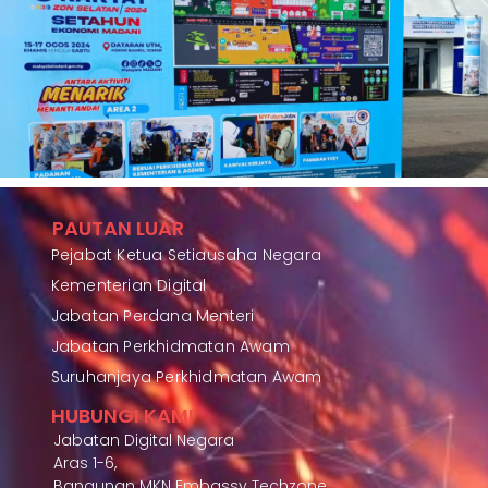
PAUTAN LUAR
Pejabat Ketua Setiausaha Negara
Kementerian Digital
Jabatan Perdana Menteri
Jabatan Perkhidmatan Awam
Suruhanjaya Perkhidmatan Awam
HUBUNGI KAMI
Jabatan Digital Negara
Aras 1-6,
Bangunan MKN Embassy Techzone