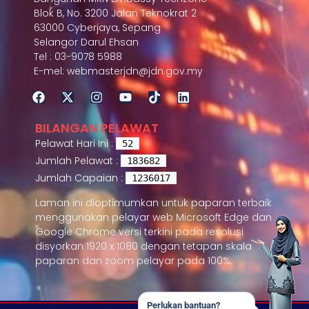
Blok B, No. 3200 Jalan Teknokrat 2
63000 Cyberjaya, Sepang
Selangor Darul Ehsan
Tel : 03-9078 5988
E-mel: webmasterjdn@jdn.gov.my
BILANGAN PELAWAT
Pelawat Hari Ini :
52
Jumlah Pelawat :
183682
Jumlah Capaian :
1236017
Laman ini dioptimumkan untuk paparan terbaik
menggunakan pelayar web Microsoft Edge dan
Google Chrome versi terkini pada resolusi
disyorkan 1920 x 1080 dengan tetapan skala
paparan dan zoom pelayar pada 100%.
Perlukan bantuan?