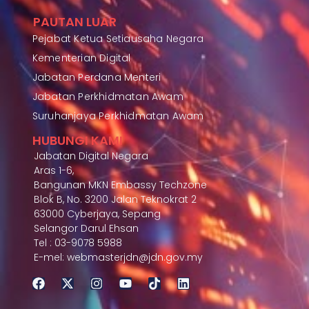
PAUTAN LUAR
Pejabat Ketua Setiausaha Negara
Kementerian Digital
Jabatan Perdana Menteri
Jabatan Perkhidmatan Awam
Suruhanjaya Perkhidmatan Awam
HUBUNGI KAMI
Jabatan Digital Negara
Aras 1-6,
Bangunan MKN Embassy Techzone
Blok B, No. 3200 Jalan Teknokrat 2
63000 Cyberjaya, Sepang
Selangor Darul Ehsan
Tel : 03-9078 5988
E-mel: webmasterjdn@jdn.gov.my