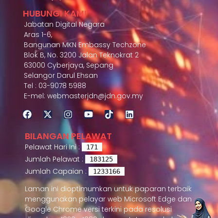
HUBUNGI KAMI
Jabatan Digital Negara
Aras 1-6,
Bangunan MKN Embassy Techzone
Blok B, No. 3200 Jalan Teknokrat 2
63000 Cyberjaya, Sepang
Selangor Darul Ehsan
Tel : 03-9078 5988
E-mel: webmasterjdn@jdn.gov.my
BILANGAN PELAWAT
Pelawat Hari Ini :
171
Jumlah Pelawat :
183125
Jumlah Capaian :
1233166
Laman ini dioptimumkan untuk paparan terbaik
menggunakan pelayar web Microsoft Edge dan
Google Chrome versi terkini pada resolusi