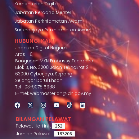
Kementerian Digital
Jabatan Perdana Menteri
Jabatan Perkhidmatan Awam
Suruhanjaya Perkhidmatan Awam
HUBUNGI KAMI
Jabatan Digital Negara
Aras 1-6,
Bangunan MKN Embassy Techzone
Blok B, No. 3200 Jalan Teknokrat 2
63000 Cyberjaya, Sepang
Selangor Darul Ehsan
Tel : 03-9078 5988
E-mel: webmasterjdn@jdn.gov.my
BILANGAN PELAWAT
Pelawat Hari Ini :
252
Jumlah Pelawat :
183206