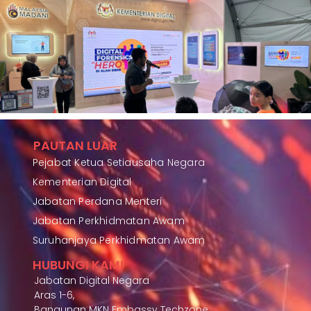
PAUTAN LUAR
Pejabat Ketua Setiausaha Negara
Kementerian Digital
Jabatan Perdana Menteri
Jabatan Perkhidmatan Awam
Suruhanjaya Perkhidmatan Awam
HUBUNGI KAMI
Jabatan Digital Negara
Aras 1-6,
Bangunan MKN Embassy Techzone