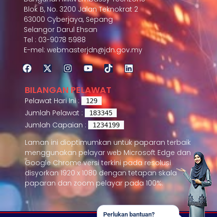
Blok B, No. 3200 Jalan Teknokrat 2
63000 Cyberjaya, Sepang
Selangor Darul Ehsan
Tel : 03-9078 5988
E-mel: webmasterjdn@jdn.gov.my
BILANGAN PELAWAT
Pelawat Hari Ini :
129
Jumlah Pelawat :
183345
Jumlah Capaian :
1234199
Laman ini dioptimumkan untuk paparan terbaik
menggunakan pelayar web Microsoft Edge dan
Google Chrome versi terkini pada resolusi
disyorkan 1920 x 1080 dengan tetapan skala
paparan dan zoom pelayar pada 100%.
Perlukan bantuan?