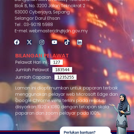
Blok B, No. 3200 Jalan Teknokrat 2
63000 Cyberjaya, Sepang
Selangor Darul Ehsan
Tel : 03-9078 5988
E-mel: webmasterjdn@jdn.gov.my
BILANGAN PELAWAT
Pelawat Hari Ini :
127
Jumlah Pelawat :
183544
Jumlah Capaian :
1235255
Laman ini dioptimumkan untuk paparan terbaik
menggunakan pelayar web Microsoft Edge dan
Google Chrome versi terkini pada resolusi
disyorkan 1920 x 1080 dengan tetapan skala
paparan dan zoom pelayar pada 100%.
Perlukan bantuan?