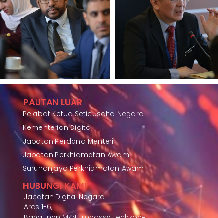
PAUTAN LUAR
Pejabat Ketua Setiausaha Negara
Kementerian Digital
Jabatan Perdana Menteri
Jabatan Perkhidmatan Awam
Suruhanjaya Perkhidmatan Awam
HUBUNGI KAMI
Jabatan Digital Negara
Aras 1-6,
Bangunan MKN Embassy Techzone