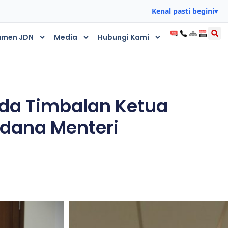
Kenal pasti begini
▾
umen JDN
Media
Hubungi Kami
ada Timbalan Ketua
dana Menteri