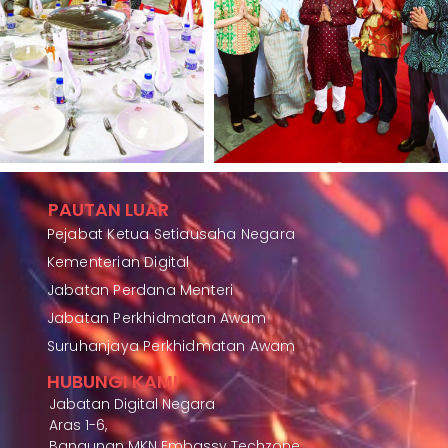
PAUTAN LUAR
Pejabat Ketua Setiausaha Negara
Kementerian Digital
Jabatan Perdana Menteri
Jabatan Perkhidmatan Awam
Suruhanjaya Perkhidmatan Awam
HUBUNGI KAMI
Jabatan Digital Negara
Aras 1-6,
Bangunan MKN Embassy Techzone