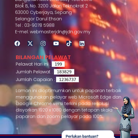
Blok B, No. 3200 Jalan Teknokrat 2
63000 Cyberjaya, Sepang
Selangor Darul Ehsan
Tel : 03-9078 5988
E-mel: webmasterjdn@jdn.gov.my
BILANGAN PELAWAT
Pelawat Hari Ini :
199
Jumlah Pelawat :
183829
Jumlah Capaian :
1236737
Laman ini dioptimumkan untuk paparan terbaik
menggunakan pelayar web Microsoft Edge dan
Google Chrome versi terkini pada resolusi
disyorkan 1920 x 1080 dengan tetapan skala
paparan dan zoom pelayar pada 100%.
Perlukan bantuan?