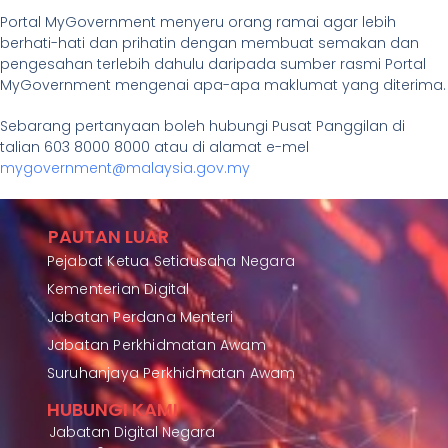
Portal MyGovernment menyeru orang ramai agar lebih
berhati-hati dan prihatin dengan membuat semakan dan
pengesahan terlebih dahulu daripada sumber rasmi Portal
MyGovernment mengenai apa-apa maklumat yang diterima.
Sebarang pertanyaan boleh hubungi Pusat Panggilan di
talian 603 8000 8000 atau di alamat e-mel
mygovernment@malaysia.gov.my
PAUTAN LUAR
Pejabat Ketua Setiausaha Negara
Kementerian Digital
Jabatan Perdana Menteri
Jabatan Perkhidmatan Awam
Suruhanjaya Perkhidmatan Awam
HUBUNGI KAMI
Jabatan Digital Negara