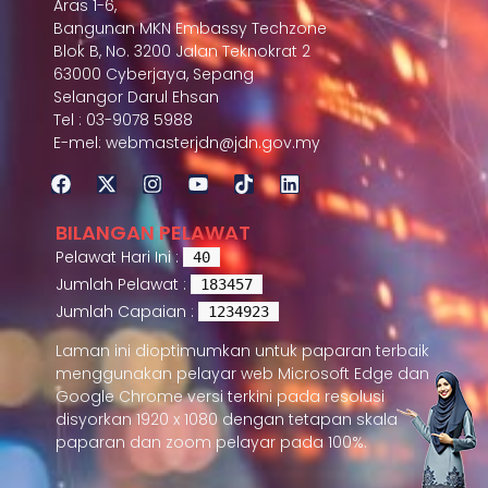
Aras 1-6,
Bangunan MKN Embassy Techzone
Blok B, No. 3200 Jalan Teknokrat 2
63000 Cyberjaya, Sepang
Selangor Darul Ehsan
Tel : 03-9078 5988
E-mel: webmasterjdn@jdn.gov.my
BILANGAN PELAWAT
Pelawat Hari Ini :
40
Jumlah Pelawat :
183457
Jumlah Capaian :
1234923
Laman ini dioptimumkan untuk paparan terbaik
menggunakan pelayar web Microsoft Edge dan
Google Chrome versi terkini pada resolusi
disyorkan 1920 x 1080 dengan tetapan skala
paparan dan zoom pelayar pada 100%.