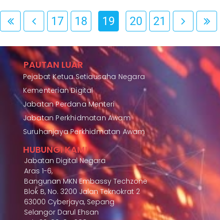
17
18
19
20
21
PAUTAN LUAR
Pejabat Ketua Setiausaha Negara
Kementerian Digital
Jabatan Perdana Menteri
Jabatan Perkhidmatan Awam
Suruhanjaya Perkhidmatan Awam
HUBUNGI KAMI
Jabatan Digital Negara
Aras 1-6,
Bangunan MKN Embassy Techzone
Blok B, No. 3200 Jalan Teknokrat 2
63000 Cyberjaya, Sepang
Selangor Darul Ehsan