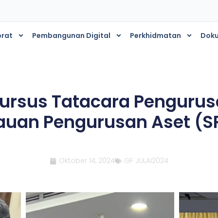
orat
Pembangunan Digital
Perkhidmatan
Dok
s
 Kursus Tatacara Penguru
uan Pengurusan Aset (S
Oktober 14, 2024
GF JULAI2024