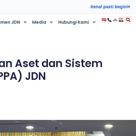
Kenal pasti begini
▾
umen JDN
Media
Hubungi Kami
san Aset dan Sistem
PPA) JDN