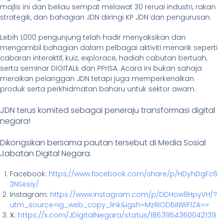
majlis ini dan beliau sempat melawat 30 reruai industri, rakan
strategik, dan bahagian JDN diiringi KP JDN dan pengurusan.
Lebih 1,000 pengunjung telah hadir menyaksikan dan
mengambil bahagian dalam pelbagai aktiviti menarik seperti
cabaran interaktif, kuiz, explorace, hadiah cabutan bertuah,
serta seminar DIGITALk dan PPrISA. Acara ini bukan sahaja
meraikan pelanggan JDN tetapi juga memperkenalkan
produk serta perkhidmatan baharu untuk sektor awam.
JDN terus komited sebagai peneraju transformasi digital
negara!
Dikongsikan bersama pautan tersebut di Media Sosial
Jabatan Digital Negara.
Facebook:
https://www.facebook.com/share/p/HDyhDgFc6
3NSesiy/
Instagram:
https://www.instagram.com/p/DDHow8HpyVH/?
utm_source=ig_web_copy_link&igsh=MzRlODBiNWFlZA==
X:
https://x.com/JDigitalNegara/status/1863954360042139