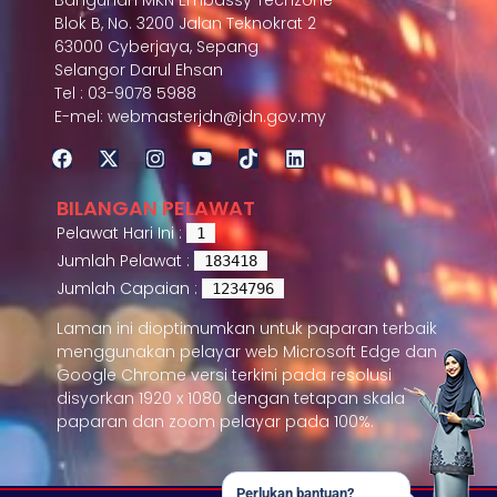
Blok B, No. 3200 Jalan Teknokrat 2
63000 Cyberjaya, Sepang
Selangor Darul Ehsan
Tel : 03-9078 5988
E-mel: webmasterjdn@jdn.gov.my
BILANGAN PELAWAT
Pelawat Hari Ini :
1
Jumlah Pelawat :
183418
Jumlah Capaian :
1234796
Laman ini dioptimumkan untuk paparan terbaik
menggunakan pelayar web Microsoft Edge dan
Google Chrome versi terkini pada resolusi
disyorkan 1920 x 1080 dengan tetapan skala
paparan dan zoom pelayar pada 100%.
Perlukan bantuan?