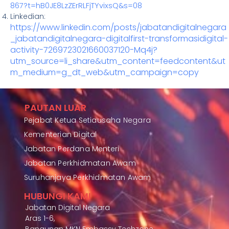
867?t=hB0JE8LzZErRLFjTYvixsQ&s=08
Linkedian:
https://www.linkedin.com/posts/jabatandigitalnegara
_jabatandigitalnegara-digitalfirst-transformasidigital-
activity-7269723021660037120-Mq4j?
utm_source=li_share&utm_content=feedcontent&ut
m_medium=g_dt_web&utm_campaign=copy
PAUTAN LUAR
Pejabat Ketua Setiausaha Negara
Kementerian Digital
Jabatan Perdana Menteri
Jabatan Perkhidmatan Awam
Suruhanjaya Perkhidmatan Awam
HUBUNGI KAMI
Jabatan Digital Negara
Aras 1-6,
Bangunan MKN Embassy Techzone