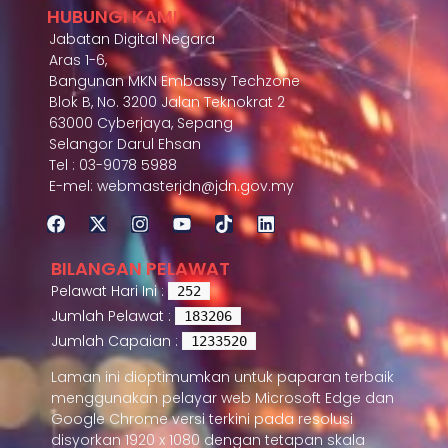
HUBUNGI KAMI
Jabatan Digital Negara
Aras 1-6,
Bangunan MKN Embassy Techzone
Blok B, No. 3200 Jalan Teknokrat 2
63000 Cyberjaya, Sepang
Selangor Darul Ehsan
Tel : 03-9078 5988
E-mel: webmasterjdn@jdn.gov.my
BILANGAN PELAWAT
Pelawat Hari Ini :
252
Jumlah Pelawat :
183206
Jumlah Capaian :
1233520
Laman ini dioptimumkan untuk paparan terbaik
menggunakan pelayar web Microsoft Edge dan
Google Chrome versi terkini pada resolusi
disyorkan 1920 x 1080 dengan tetapan skala