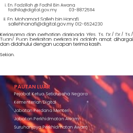
i. En. Fadzillah @ Fadhil Bin Awang
fadhila@digital.gov.my
03-88725114
ii. En. Mohamad Salleh bin Hanafi
sallehhanafi@digital.gov.my
012-6524230
Kerjasama dan perhatian daripada
YBrs. Ts. Dr./ Dr./ Ts./
Tuan/ Puan
berkaitan perkara ini adalah amat
diharga
dan didahului dengan ucapan terima kasih.
Sekian.
PAUTAN LUAR
Pejabat Ketua Setiausaha Negara
Kementerian Digital
Jabatan Perdana Menteri
Jabatan Perkhidmatan Awam
Suruhanjaya Perkhidmatan Awam