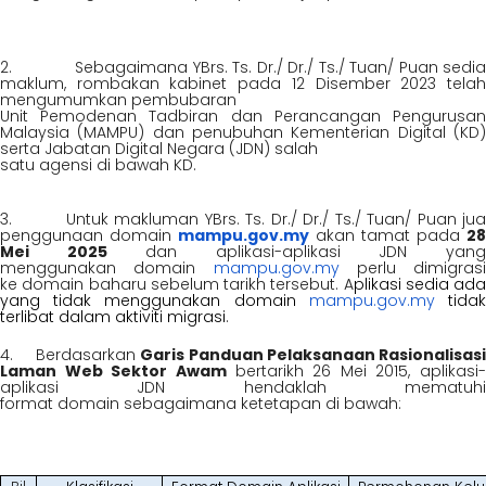
2.
Sebagaimana
YBrs. Ts. Dr./ Dr./ Ts./ Tuan/ Puan
sedi
maklum, rombakan kabinet pada 12 Disember 2023 telah
mengumumkan pembubaran
Unit Pemodenan Tadbiran dan Perancangan Pengurusan
Malaysia (MAMPU) dan penubuhan Kementerian Digital (KD)
serta Jabatan Digital Negara (JDN) salah
satu agensi di bawah KD.
3. Untuk makluman YBrs. Ts. Dr./ Dr./ Ts./ Tuan/ Puan jua
penggunaan domain
mampu.gov.my
akan tamat pada
28
Mei 2025
dan aplikasi-aplikasi JDN yan
menggunakan domain
mampu.gov.my
perlu dimigrasi
ke domain baharu sebelum tarikh tersebut. A
plikasi sedia ada
yang tidak menggunakan domain
mampu.gov.my
tida
terlibat dalam aktiviti migrasi
.
4. Berdasarkan
Garis Panduan Pelaksanaan Rasionalisas
Laman Web Sektor Awam
bertarikh 26 Mei 2015, aplikasi-
aplikasi JDN hendaklah mematuhi
format domain sebagaimana ketetapan di bawah: