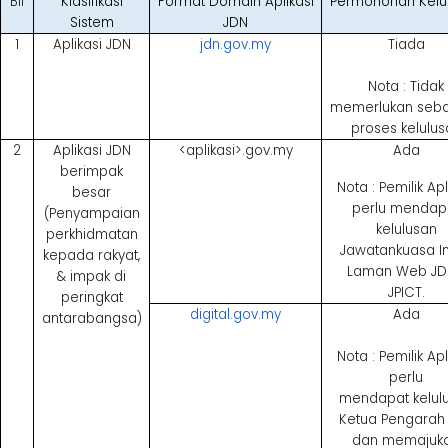
Bil
Klasifikasi
Format Domain Aplikasi
Permohonan Kelu
Sistem
JDN
1
Aplikasi JDN
jdn.gov.my
Tiada
Nota : Tidak
memerlukan seb
proses kelulus
2
Aplikasi JDN
<aplikasi>.gov.my
Ada
berimpak
Nota : Pemilik Apl
besar
perlu mendap
(Penyampaian
kelulusan
perkhidmatan
Jawatankuasa I
kepada rakyat,
Laman Web JD
& impak di
JPICT.
peringkat
digital.gov.my
Ada
antarabangsa)
Nota : Pemilik Apl
perlu
mendapat
kelul
Ketua Pengarah
dan memajuk