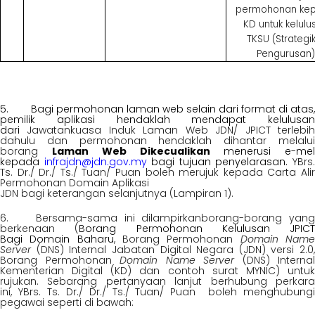
permohonan ke
KD untuk kelulu
TKSU (Strategi
Pengurusan)
5. Bagi permohonan laman web selain dari format di atas,
pemilik aplikasi hendaklah mendapat kelulusan
dari
Jawatankuasa Induk Laman Web JDN/ JPICT terlebi
dahulu dan permohonan hendaklah dihantar melalui
borang
Laman Web Dikecualikan
menerusi e-mel
kepada
infrajdn@jdn.gov.my
bagi tujuan penyelarasan.
YBrs
Ts. Dr./ Dr./ Ts./ Tuan/ Puan boleh merujuk kepada Carta Alir
Permohonan Domain Aplikasi
JDN bagi keterangan selanjutnya (Lampiran 1).
6. Bersama-sama ini dilampirkanborang-borang yang
berkenaan (
Borang Permohonan Kelulusan JPICT
Bagi Domain Baharu
, Borang Permohonan
Domain Nam
Server
(DNS) Internal Jabatan Digital Negara (JDN) versi 2.0,
Borang Permohonan
Domain Name Server
(DNS) Internal
Kementerian Digital (KD) dan contoh surat MYNIC) untuk
rujukan. Sebarang pertanyaan lanjut berhubung perkara
ini, YBrs. Ts. Dr./ Dr./ Ts./ Tuan/ Puan
boleh menghubung
pegawai seperti di bawah: