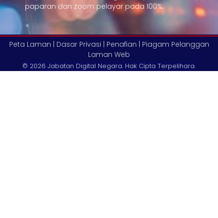
paparan dan zoom pelayar pada 100%.
Peta Laman |
Dasar Privasi |
Penafian |
Piagam Pelanggan
Laman Web
© 2026 Jabatan Digital Negara. Hak Cipta Terpelihara.