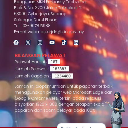
Bangunan MKN Embassy Techzone
Blok B, No. 3200 Jalan Teknokrat 2
63000 Cyberjaya, Sepang
Selangor Darul Ehsan
Tel : 03-9078 5988
E-mel: webmasterjdn@jdn.gov.my
BILANGAN PELAWAT
Pelawat Hari Ini :
167
Jumlah Pelawat :
183383
Jumlah Capaian :
1234480
Laman ini dioptimumkan untuk paparan terbaik
menggunakan pelayar web Microsoft Edge dan
Google Chrome versi terkini pada resolusi
disyorkan 1920 x 1080 dengan tetapan skala
paparan dan zoom pelayar pada 100%.