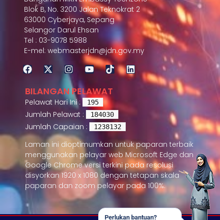
Blok B, No. 3200 Jalan Teknokrat 2
63000 Cyberjaya, Sepang
Selangor Darul Ehsan
Tel : 03-9078 5988
E-mel: webmasterjdn@jdn.gov.my
BILANGAN PELAWAT
Pelawat Hari Ini :
195
Jumlah Pelawat :
184030
Jumlah Capaian :
1238132
Laman ini dioptimumkan untuk paparan terbaik
menggunakan pelayar web Microsoft Edge dan
Google Chrome versi terkini pada resolusi
disyorkan 1920 x 1080 dengan tetapan skala
paparan dan zoom pelayar pada 100%.
Perlukan bantuan?