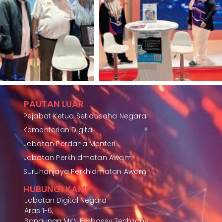
PAUTAN LUAR
Pejabat Ketua Setiausaha Negara
Kementerian Digital
Jabatan Perdana Menteri
Jabatan Perkhidmatan Awam
Suruhanjaya Perkhidmatan Awam
HUBUNGI KAMI
Jabatan Digital Negara
Aras 1-6,
Bangunan MKN Embassy Techzone