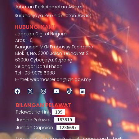
Jabatan Perkhidmatan Awam
Suruhanjaya Perkhidmatan Awam
HUBUNGI KAMI
Jabatan Digital Negara
Aras 1-6,
Bangunan MKN Embassy Techzone
Blok B, No. 3200 Jalan Teknokrat 2
63000 Cyberjaya, Sepang
Selangor Darul Ehsan
Tel : 03-9078 5988
E-mel: webmasterjdn@jdn.gov.my
BILANGAN PELAWAT
Pelawat Hari Ini :
189
Jumlah Pelawat :
183819
Jumlah Capaian :
1236697
Laman ini dioptimumkan untuk paparan terbaik