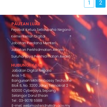
1
2
PAUTAN LUAR
Pejabat Ketua Setiausaha Negara
Kementerian Digital
Jabatan Perdana Menteri
Jabatan Perkhidmatan Awam
Suruhanjaya Perkhidmatan Awam
HUBUNGI KAMI
Jabatan Digital Negara
Aras 1-6,
Bangunan MKN Embassy Techzone
Blok B, No. 3200 Jalan Teknokrat 2
63000 Cyberjaya, Sepang
Selangor Darul Ehsan
Tel : 03-9078 5988
E-mel: webmasterjdn@jdn.gov.my