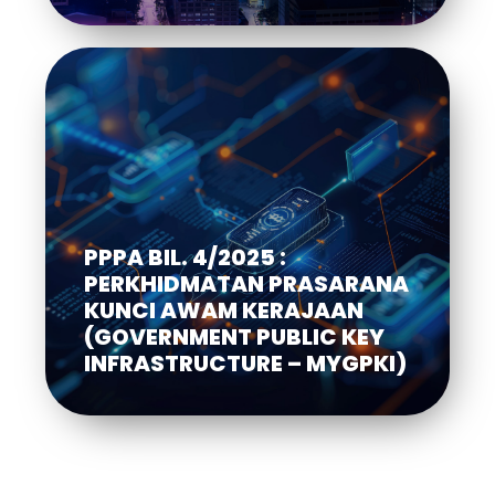
PPPA BIL. 4/2025 :
PPPA BIL. 4/2025 :
PERKHIDMATAN PRASARANA
PERKHIDMATAN PRASARANA
KUNCI AWAM KERAJAAN
KUNCI AWAM KERAJAAN
(GOVERNMENT PUBLIC KEY
(GOVERNMENT PUBLIC KEY
INFRASTRUCTURE – MYGPKI)
INFRASTRUCTURE – MYGPKI)