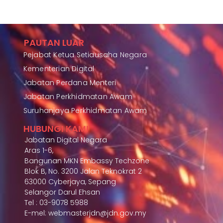
PAUTAN LUAR
Pejabat Ketua Setiausaha Negara
Kementerian Digital
Jabatan Perdana Menteri
Jabatan Perkhidmatan Awam
Suruhanjaya Perkhidmatan Awam
HUBUNGI KAMI
Jabatan Digital Negara
Aras 1-6,
Bangunan MKN Embassy Techzone
Blok B, No. 3200 Jalan Teknokrat 2
63000 Cyberjaya, Sepang
Selangor Darul Ehsan
Tel : 03-9078 5988
E-mel: webmasterjdn@jdn.gov.my