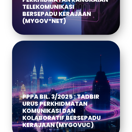
TELEKOMUNIKASI
TELEKOMUNIKASI
BERSEPADU KERAJAAN
BERSEPADU KERAJAAN
(MYGOV*NET)
(MYGOV*NET)
PPPA BIL. 3/2025 : TADBIR
PPPA BIL. 3/2025 : TADBIR
URUS PERKHIDMATAN
URUS PERKHIDMATAN
KOMUNIKASI DAN
KOMUNIKASI DAN
KOLABORATIF BERSEPADU
KOLABORATIF BERSEPADU
KERAJAAN (MYGOVUC)
KERAJAAN (MYGOVUC)