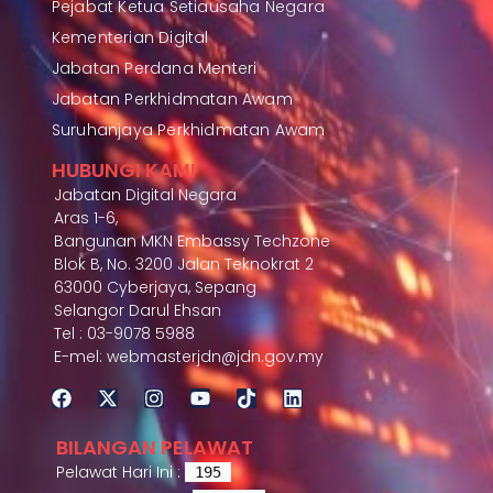
Pejabat Ketua Setiausaha Negara
Kementerian Digital
Jabatan Perdana Menteri
Jabatan Perkhidmatan Awam
Suruhanjaya Perkhidmatan Awam
HUBUNGI KAMI
Jabatan Digital Negara
Aras 1-6,
Bangunan MKN Embassy Techzone
Blok B, No. 3200 Jalan Teknokrat 2
63000 Cyberjaya, Sepang
Selangor Darul Ehsan
Tel : 03-9078 5988
E-mel: webmasterjdn@jdn.gov.my
BILANGAN PELAWAT
Pelawat Hari Ini :
195