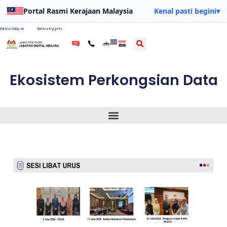
Portal Rasmi Kerajaan Malaysia
Kenal pasti begini
▾
Bahasa Malaysia
Bahasa Inggeris
Ekosistem Perkongsian Data
Peranan Jabatan Digital Negara Dalam Perkongsian Data