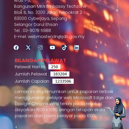
Aras 1-6,
Bangunan MKN Embassy Techzone
Blok B, No. 3200 Jalan Teknokrat 2
63000 Cyberjaya, Sepang
Selangor Darul Ehsan
Tel : 03-9078 5988
E-mel: webmasterjdn@jdn.gov.my
BILANGAN PELAWAT
Pelawat Hari Ini :
250
Jumlah Pelawat :
183204
Jumlah Capaian :
1233506
Laman ini dioptimumkan untuk paparan terbaik
menggunakan pelayar web Microsoft Edge dan
Google Chrome versi terkini pada resolusi
disyorkan 1920 x 1080 dengan tetapan skala
paparan dan zoom pelayar pada 100%.