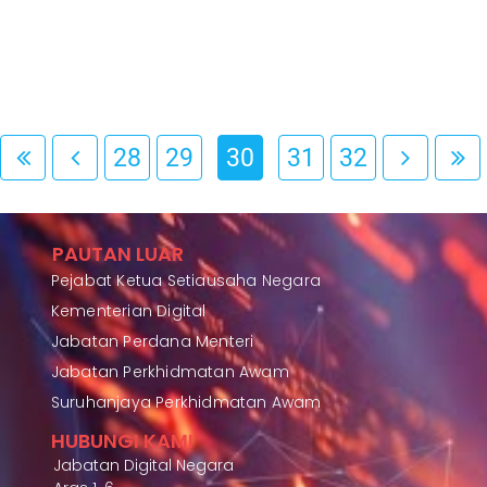
28
29
30
31
32
PAUTAN LUAR
Pejabat Ketua Setiausaha Negara
Kementerian Digital
Jabatan Perdana Menteri
Jabatan Perkhidmatan Awam
Suruhanjaya Perkhidmatan Awam
HUBUNGI KAMI
Jabatan Digital Negara