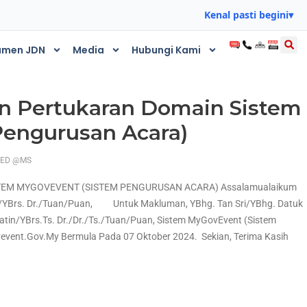
Kenal pasti begini
▾
umen JDN
Media
Hubungi Kami
 Pertukaran Domain Sistem
engurusan Acara)
ZED @MS
EM MYGOVEVENT (SISTEM PENGURUSAN ACARA) Assalamualaikum
atin/YBrs. Dr./Tuan/Puan, Untuk Makluman, YBhg. Tan Sri/YBhg. Datuk
atin/YBrs.Ts. Dr./Dr./Ts./Tuan/Puan, Sistem MyGovEvent (Sistem
ent.gov.my Bermula Pada 07 Oktober 2024. Sekian, Terima Kasih