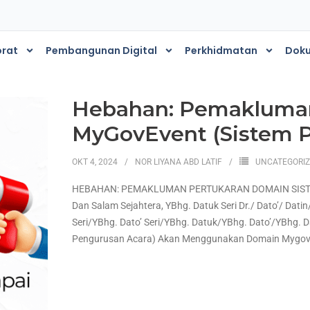
orat
Pembangunan Digital
Perkhidmatan
Dok
s
Hebahan: Pemakluman
MyGovEvent (Sistem P
OKT 4, 2024
NOR LIYANA ABD LATIF
UNCATEGORI
HEBAHAN: PEMAKLUMAN PERTUKARAN DOMAIN SIST
Dan Salam Sejahtera, YBhg. Datuk Seri Dr./ Dato’/ D
Seri/YBhg. Dato’ Seri/YBhg. Datuk/YBhg. Dato’/YBhg. D
Pengurusan Acara) Akan Menggunakan Domain Mygovev