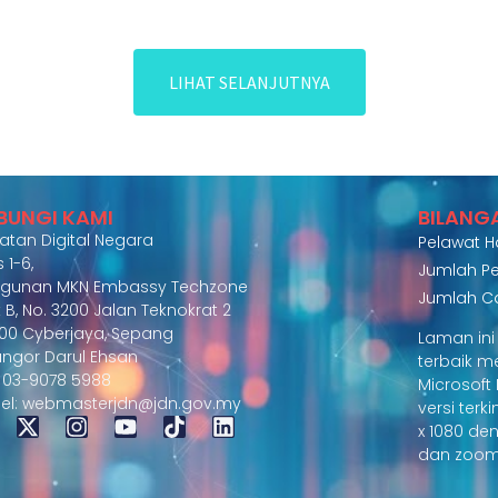
LIHAT SELANJUTNYA
BUNGI KAMI
BILANG
atan Digital Negara
Pelawat Har
 1-6,
Jumlah Pe
gunan MKN Embassy Techzone
Jumlah C
 B, No. 3200 Jalan Teknokrat 2
00 Cyberjaya, Sepang
Laman in
angor Darul Ehsan
terbaik 
 : 03-9078 5988
Microsof
el: webmasterjdn@jdn.gov.my
versi terk
x 1080 de
dan zoom