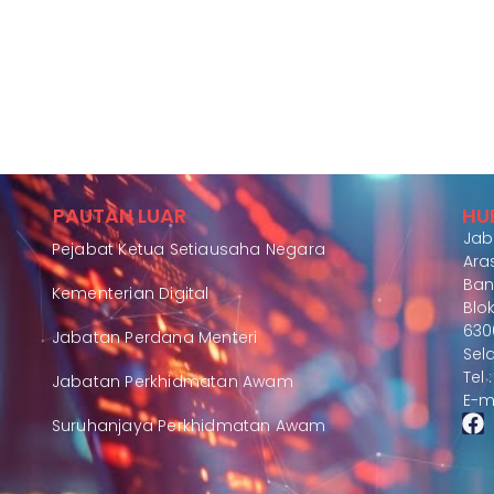
PAUTAN LUAR
HU
Jab
Pejabat Ketua Setiausaha Negara
Aras
Ban
Kementerian Digital
Blok
630
Jabatan Perdana Menteri
Sel
Tel
Jabatan Perkhidmatan Awam
E-m
Suruhanjaya Perkhidmatan Awam