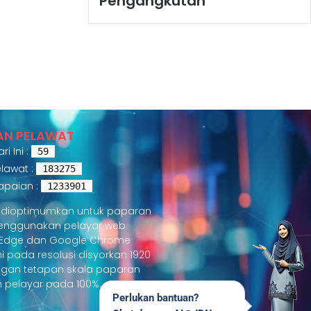
Pengangkutan
AN PELAWAT
i Ini :
59
lawat :
183275
apaian :
1233901
i dioptimumkan untuk paparan
menggunakan pelayar web
t Edge dan Google Chrome
ini pada resolusi disyorkan 1920
ngan tetapan skala paparan
 pelayar pada 100%.
Perlukan bantuan?