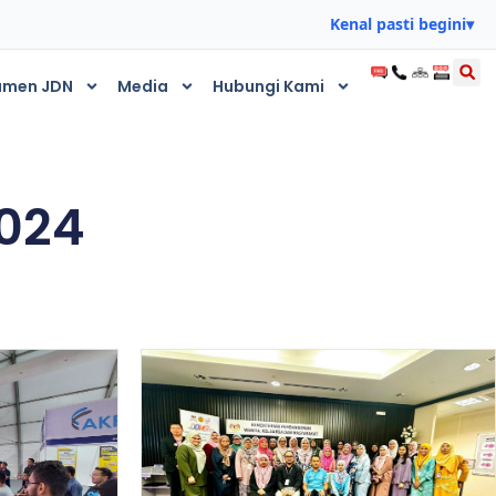
Kenal pasti begini
▾
umen JDN
Media
Hubungi Kami
2024