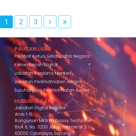
1
2
3
PAUTAN LUAR
Pejabat Ketua Setiausaha Negara
Kementerian Digital
Jabatan Perdana Menteri
Jabatan Perkhidmatan Awam
Suruhanjaya Perkhidmatan Awam
HUBUNGI KAMI
Jabatan Digital Negara
Aras 1-6,
Bangunan MKN Embassy Techzone
Blok B, No. 3200 Jalan Teknokrat 2
63000 Cyberjaya, Sepang