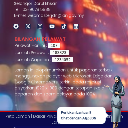
Selangor Darul Ehsan
Tel : 03-9078 5988
E-mel: webmasterjdn@jdn.gov.my
BILANGAN PELAWAT
Pelawat Hari Ini :
107
Jumlah Pelawat :
183323
Jumlah Capaian :
1234052
Laman ini dioptimumkan untuk paparan terbaik
menggunakan pelayar web Microsoft Edge dan
Google Chrome versi terkini pada resolusi
disyorkan 1920 x 1080 dengan tetapan skala
paparan dan zoom pelayar pada 100%.
Perlukan bantuan?
Peta Laman |
Dasar Privasi |
Penafian |
Piagam Pelanggan
Chat dengan AI@JDN
Laman Web