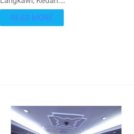
Langkawi, Kedah.
…
READ MORE